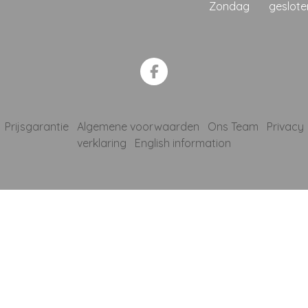
Zondag
geslote
Prijsgarantie
Algemene voorwaarden
Ons Team
Privacy
verklaring
English information