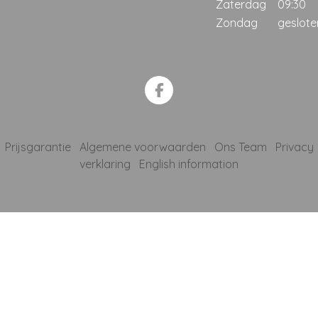
Zaterdag
09:30
Zondag
geslote
Prijsgarantie
Algemene voorwaarden
Ons Team
Privacy
verklaring
English information