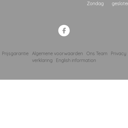
Zondag
geslote
Prijsgarantie
Algemene voorwaarden
Ons Team
Privacy
verklaring
English information